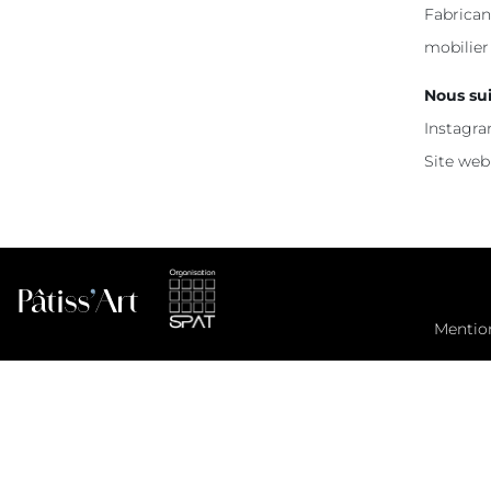
Fabrican
mobilier
Nous su
Instagra
Site web
Mentio