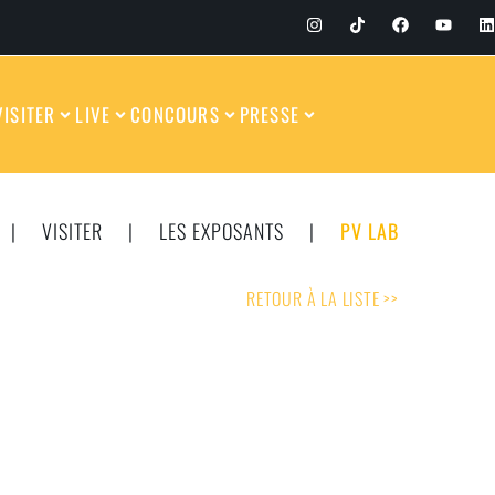
VISITER
LIVE
CONCOURS
PRESSE
|
VISITER
|
LES EXPOSANTS
|
PV LAB
RETOUR À LA LISTE >>