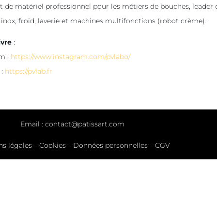
t de matériel professionnel pour les métiers de bouches, leader d
 inox, froid, laverie et machines multifonctions (robot crème).
ivre
:
m :
https://www.instagram.com/pvlabo/
 :
https://pvlab.fr
Email :
contact@patissart.com
ns légales
–
Cookies
–
Données personnelles
–
CGV