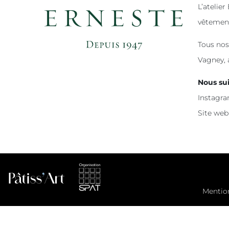
L’atelie
vêtement
Tous nos
Vagney, 
Nous su
Instagra
Site web
Mentio