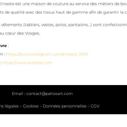
r Erneste est une maison de couture au service des métiers de bou
s de qualité avec des tissus haut de gamme afin de garantir le c
 vêtements (tabliers, vestes, polos, pantalons…) sont confectionn
au cœur des Vosges.
ivre
:
m :
https://www.instagram.com/erneste_1947/
 :
https://www.erneste.com
Email :
contact@patissart.com
ns légales
–
Cookies
–
Données personnelles
–
CGV