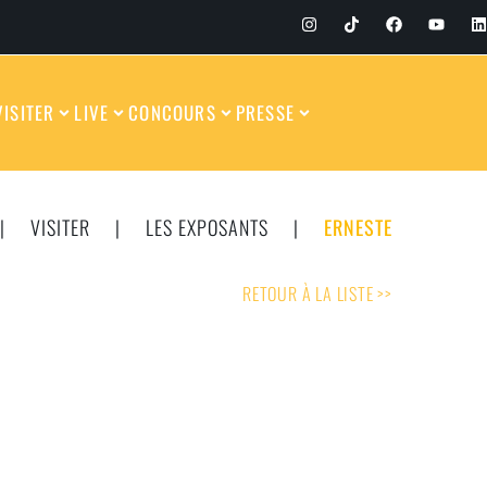
VISITER
LIVE
CONCOURS
PRESSE
|
VISITER
|
LES EXPOSANTS
|
ERNESTE
RETOUR À LA LISTE >>