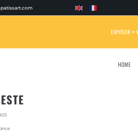
patissart.com
EXPOSER
HOME
ESTE
B03
rance