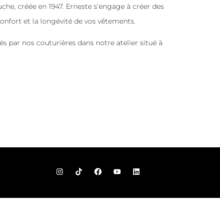
che, créée en 1947. Erneste s’engage à créer des
onfort et la longévité de vos vêtements.
és par nos couturières dans notre atelier situé à