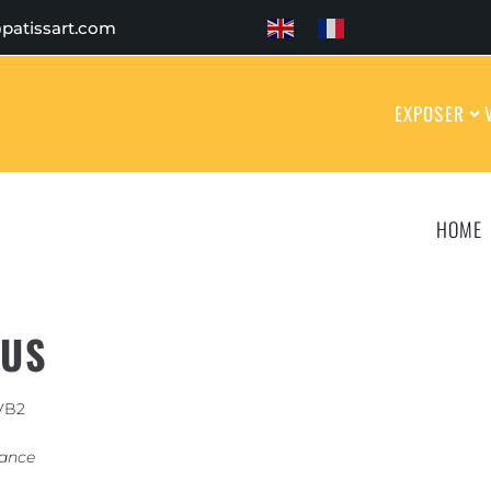
patissart.com
EXPOSER
HOME
TUS
VB2
rance