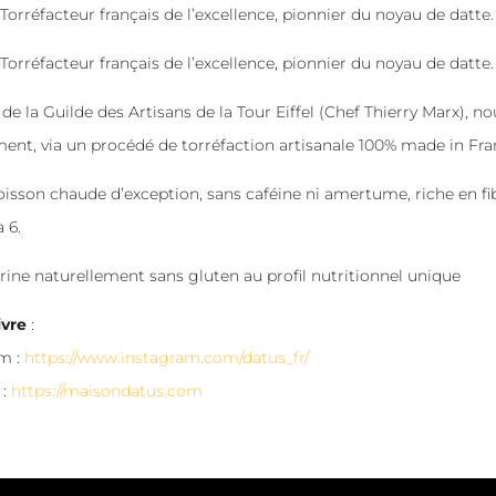
Torréfacteur français de l’excellence, pionnier du noyau de datte.
Torréfacteur français de l’excellence, pionnier du noyau de datte.
e la Guilde des Artisans de la Tour Eiffel (Chef Thierry Marx), 
ent, via un procédé de torréfaction artisanale 100% made in Franc
son chaude d’exception, sans caféine ni amertume, riche en fi
 6.
ne naturellement sans gluten au profil nutritionnel unique
ivre
:
m :
https://www.instagram.com/datus_fr/
 :
https://maisondatus.com