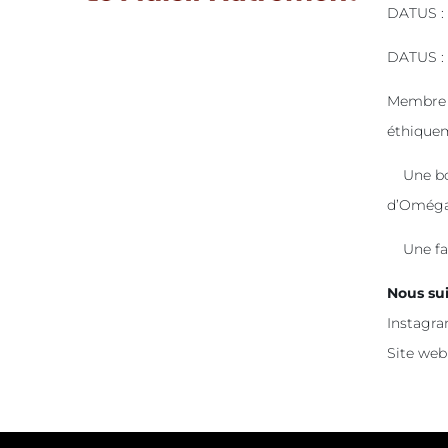
DATUS : 
DATUS : 
Membre d
éthiquem
Une bois
d’Oméga
Une fari
Nous su
Instagra
Site web