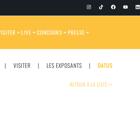
VISITER
LIVE
CONCOURS
PRESSE
|
VISITER
|
LES EXPOSANTS
|
DATUS
RETOUR À LA LISTE >>