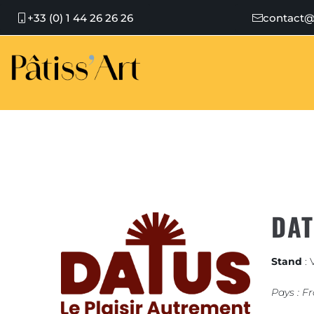
+33 (0) 1 44 26 26 26
contact@
DA
Stand
: 
Pays : F