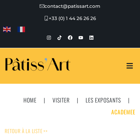
contact@patissart.com
+33 (0) 1 44 26 26 26
HOME
|
VISITER
|
LES EXPOSANTS
|
ACADEMEE
RETOUR À LA LISTE >>